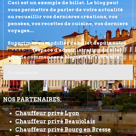
Ceci est un exemple de billet. Le blog peut
vous permettre de parler de votre actualité
ou recueillir vos dernières créations, vos
pensées, vos recettes de cuisine, vos derniers
voyages...
Supprimez ou modifier ce billet depuis votre
manager
(espace d'administration du site)
afin de commencer à
bloguer
sur votre site.
0 commentaire
NOS PARTENAIRES:
Chauffeur privé Lyon
Chauffeur privé Beaujolais
Chauffeur privé Bourg en Bresse