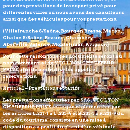
pour des prestations de transport privé pour
differentes villes ou nous avons des chauffeurs
ainsi que des véhicules pour vos prestations.
(Villefranche S/Saône, Bourg en Bresse, Macon,
Chalon S/Saône, Beaune, Chambéry,
Aberville,Valence, Montelimar, Avignon)
Pour cette raison tous ces documents seront au
nom commercial de VTC LYON CHAUFFEUR
PRIVE afin de centralisé les appels et
réservations.
Article I – Prestations et tarifs
Les prestations effectuées par SAS .VTC LYON
CHAUFFEUR PRIVE telle que réglementées par
les articles L.231-1 à L .231-4 et R.231-1 à R.231-9 du
code du tourisme, consiste en une mise à
disposition au profit du client d’un véhicule