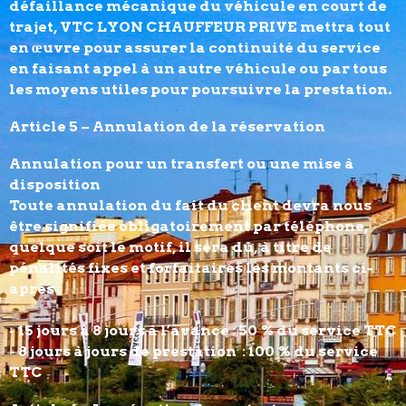
défaillance mécanique du véhicule en court de
trajet, VTC LYON CHAUFFEUR PRIVE mettra tout
en œuvre pour assurer la continuité du service
en faisant appel à un autre véhicule ou par tous
les moyens utiles pour poursuivre la prestation.
Article 5 – Annulation de la réservation
Annulation pour un transfert ou une mise à
disposition
Toute annulation du fait du client devra nous
être signifiée obligatoirement par téléphone,
quelque soit le motif, il sera dû, à titre de
pénalités fixes et forfaitaires les montants ci-
après :
- 15 jours à 8 jours à l’avance : 50 % du service TTC
- 8 jours à jours de prestation : 100 % du service
TTC