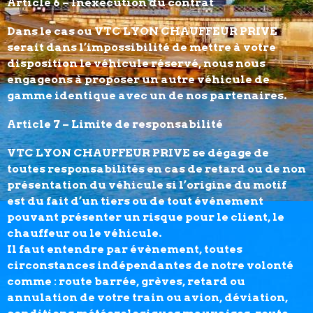
Article 6 – Inexécution du contrat
Dans le cas ou VTC LYON CHAUFFEUR PRIVE
serait dans l’impossibilité de mettre à votre
disposition le véhicule réservé, nous nous
engageons à proposer un autre véhicule de
gamme identique avec un de nos partenaires.
Article 7 – Limite de responsabilité
VTC LYON CHAUFFEUR PRIVE se dégage de
toutes responsabilités en cas de retard ou de non
présentation du véhicule si l’origine du motif
est du fait d’un tiers ou de tout événement
pouvant présenter un risque pour le client, le
chauffeur ou le véhicule.
Il faut entendre par évènement, toutes
circonstances indépendantes de notre volonté
comme : route barrée, grèves, retard ou
annulation de votre train ou avion, déviation,