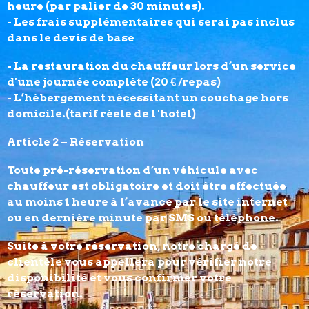
heure (par palier de 30 minutes).
- Les frais supplémentaires qui serai pas inclus
dans le devis de base
- La restauration du chauffeur lors d’un service
d'une journée complète (20 € /repas)
- L’hébergement nécessitant un couchage hors
domicile.(tarif réele de l 'hotel)
Article 2 – Réservation
Toute pré-réservation d’un véhicule avec
chauffeur est obligatoire et doit être effectuée
au moins 1 heure à l’avance par le site internet
ou en dernière minute par SMS ou téléphone.
Suite à votre réservation, notre chargé de
clientèle vous appellera pour vérifier notre
disponibilité et vous confirmer votre
réservation.