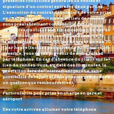
présentes conditions générales de ventes et
signature d’un contrat entre les deux parties.
L’exécution du contrat débute lors de votre prise
en charge à l’endroit même du lieu de rendez-
vous préalablement convenu. La dépose
définitive du client met fin au contrat. En cas de
retard du client sur le lieu du rendez-vous, le
tarif pour une berline 50€ par heure et un van 70
€ par heure (facturé par palier de 30 minutes). Si
possible, vous devez prévenir de votre retard
par téléphone. En cas d’absence du client sur le
lieu du rendez-vous, au delà des 20 minutes, la
prestation sera définitivement perdue, sans
possibilité de report et sans pouvoir prétendre à
un quelconque remboursement.
Particularité pour prise en charge en gare et
aéroport
Dès votre arrivée allumer votre téléphone