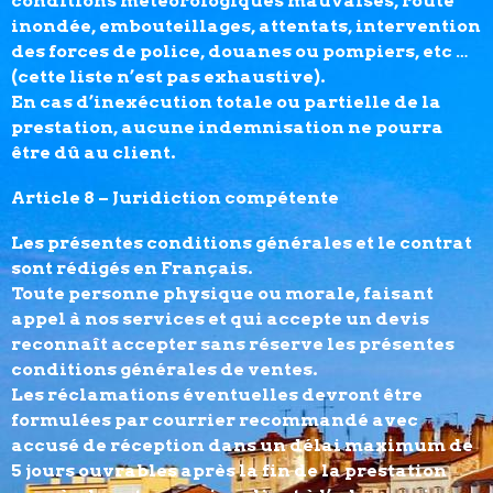
conditions météorologiques mauvaises, route
inondée, embouteillages, attentats, intervention
des forces de police, douanes ou pompiers, etc …
(cette liste n’est pas exhaustive).
En cas d’inexécution totale ou partielle de la
prestation, aucune indemnisation ne pourra
être dû au client.
Article 8 – Juridiction compétente
Les présentes conditions générales et le contrat
sont rédigés en Français.
Toute personne physique ou morale, faisant
appel à nos services et qui accepte un devis
reconnaît accepter sans réserve les présentes
conditions générales de ventes.
Les réclamations éventuelles devront être
formulées par courrier recommandé avec
accusé de réception dans un délai maximum de
5 jours ouvrables après la fin de la prestation