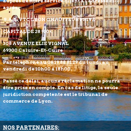
auprès de notre service client à l’adresse ci-­
après :
S.A.S. VTC LYON CHAUFFEUR PRIVE
CAPITAL DE 28 910 €
308 AVENUE ELIE VIGNAL
69300 Caluire-Et-Cuire
Par téléphone au 06 19 88 81 29 du lundi au
vendredi de 10h00 à 18h00.
Passé ce délai, aucune réclamation ne pourra
être prise en compte. En cas de litige, la seule
juridiction compétente est le tribunal de
commerce de Lyon.
NOS PARTENAIRES: