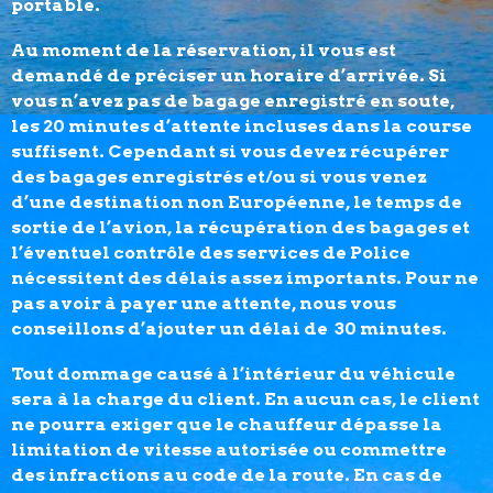
portable.
Au moment de la réservation, il vous est
demandé de préciser un horaire d’arrivée. Si
vous n’avez pas de bagage enregistré en soute,
les 20 minutes d’attente incluses dans la course
suffisent. Cependant si vous devez récupérer
des bagages enregistrés et/ou si vous venez
d’une destination non Européenne, le temps de
sortie de l’avion, la récupération des bagages et
l’éventuel contrôle des services de Police
nécessitent des délais assez importants. Pour ne
pas avoir à payer une attente, nous vous
conseillons d’ajouter un délai de 30 minutes.
Tout dommage causé à l’intérieur du véhicule
sera à la charge du client. En aucun cas, le client
ne pourra exiger que le chauffeur dépasse la
limitation de vitesse autorisée ou commettre
des infractions au code de la route. En cas de