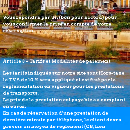
OU
Vous répondra par un (bon pour accord) pour
vous confirmer la prise en compte de votre
réservation.
Article 3 – Tarifs et Modalités de paiement
Les tarifs indiqués sur notre site sont Hors-taxe
la TVA de 10 % sera appliqué et est fixé par la
réglementation en vigueur pour les prestations
de transports.
Le prix de la prestation est payable au comptant
en euros.
En cas de réservation d’une prestation de
dernière minute par téléphone, le client devra
prévoir un moyen de règlement (CB, lien