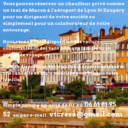
Vous pouvez réserver un chauffeur privé comme
un taxi de Macon à l'aéroport de Lyon St Exupéry
pour un dirigeant de votre société ou
simplement pour un colaborateur de votre
entourage.
Nous avons à votre disposition des voitures
confortables ou des vans pour une famille ou un
groupe de voyageurs.
A votre disposition des chauffeurs experimentés avec
une conduite en toute sécuritée pour vous ou votre
famille.
06 61 81 95
Simple comme un coup de fil au
vtcresa@gmail.com
52
ou par e-mail